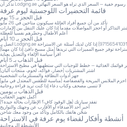
قائمة التحضيرات اللوجستية ليوم عرفة
قبل الحجز بـ 15 يوم
تأكد من أن جميع أفراد العائلة سيكونون متاحين في 26 مايو
تر التذاكر أو احجز المواصلات مقدماً إذا كان عليك التنقل بين الإمارات
أعلم الأطفال وحضّرهم نفسياً للعطلة
قبل الحجز بـ 10 أيام
تراحة توفر جميع المميزات التي تريدها (مثل مسبح دافئ إذا كان مهماً)
اقرأ سياسة الإلغاء والتعديل بعناية
قبل الذهاب بـ 5 أيام
 قوائمك الغذائية — خطط للوجبات التي ستطهيها في مطبخ الاستراحة
اشتر المشتريات (خضار، فواكه، لحوم، منتجات ألبان)
جهز أدوات النظافة والمستلزمات الشخصية
احزم الملابس المريحة والفضفاضة (مناسبة للطقس المعتدل في مايو)
لا تنسى مصحف وكتاب دعاء إذا كنت تريد قراءة روحانية
قبل الذهاب بـ يومين
أكمل تجهيز الحقائب
تفقد سيارتك (هل الوقود كافٍ؟ الإطارات بحالة جيدة؟)
أخبر أحد الأصدقاء أو الأقارب عن وجهتك والتواريخ
شحّن هاتفك بالكامل وتأكد من وجود معك شاحن
أنشطة وأفكار لقضاء يوم عرفة في الاستراحة
الأنشطة الروحانية