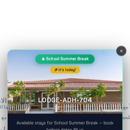
×
☀️ School Summer Break
🎉 It's today!
LODGE-ADH-704
يوم عرفة في الا
 مع عائلتك بعيداً عن صخب المدينة والروتين اليومي. اختيار قضاء هذا 
Abu Dhabi
مع اقتراب يوم عرف
Available stays for School Summer Break — book
لم
before dates fill up