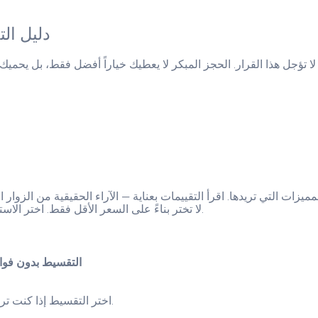
دليل ال
لا تؤجل هذا القرار. الحجز المبكر لا يعطيك خياراً أفضل فقط، بل يحميك من رفع الأسعار المتوقع (35% إ
لا تختر بناءً على السعر الأقل فقط. اختر الاستراحة التي توفر أفضل توازن بين السعر والمميزات والموقع والتقييمات.
التقسيط بدون فوائ
اختر التقسيط إذا كنت تريد توزيع الدفع — لا توجد فوائد إضافية، بخلاف بطاقات الائتمان التقليدية.