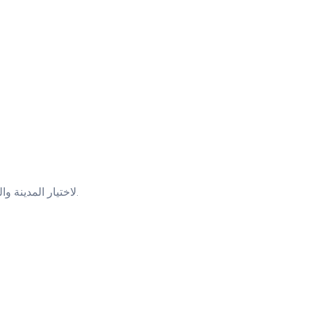
استخدم فلاتر Lodging.ae لاختيار المدينة والمميزات التي تريدها. اقرأ التقييمات بعناية — الآراء الحقيقية من الزوار السابقين تعطيك صورة واضحة عما ستواجهه.