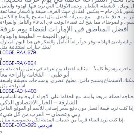
أفضل المناطق في الإمارات لقضاء يوم عرفة
رأس الخيمة — الطبيعة والهدوء
لديك خيارات استثنائية مثل
LODGE-RAK-679
و
LODGE-RAK-864
أبو ظبي — الفخامة والراحة معاً
استراحة مثل
LODGE-ADH-403
الشارقة — الخيار الاقتصادي الذكي
دبي وعجمان — القرب من كل شيء
إذا كنت تريد البقاء قريباً من خدمات المدينة لكن بخصوصية منزل،
LODGE-DXB-923 في دبي
و