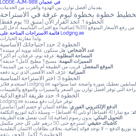
LODGE-AJM-988 في عجمان
يقدمان أفضل توازن بين الهدوء والقرب من الخدمات.
تخطيط خطوة بخطوة ليوم عرفة في الاستراحة
الخطوة 1: اتخذ القرار الآن (متبقٍ 19 يوم فقط)
ضافية) مع اقتراب المناسبة. ادخل إلى
قائمة الاستراحات المتاحة على Lodging.ae
وابدأ مقارنة الخيارات.
الخطوة 2: حدد احتياجاتك الأساسية
عدد الأشخاص:
هل ستكون عائلة نووية أم ممتدة؟
المساحة المطلوبة:
غرفة نوم، غرفتان، أم أكثر؟
المميزات المهمة:
مسبح؟ مطبخ كامل؟ حديقة؟
الموقع المفضل:
قريب من الطبيعة أم بالقرب من المدينة؟
الميزانية:
عرّف الحد الأقصى الذي تريد دفعه
الخطوة 3: اختر الاستراحة المناسبة
الخطوة 4: حدد طريقة الدفع الذكية
Lodging.ae توفر خيارات دفع متعددة:
الدفع الإلكتروني الفوري:
بطاقة ائتمان أو خصم (فيزا/ماستر)
د:
مع تمارا (4 أقساط) أو تابي (4 أقساط) — وسيلة ذكية لتوزيع التكلفة
التحويل البنكي:
بدون رسوم إضافية إذا كنت تفضل هذه الطريقة
كاشباك حقيقي:
استرجع حتى 50 درهم على كل حجز مكتمل
الخطوة 5: أكمل الحجز بثقة