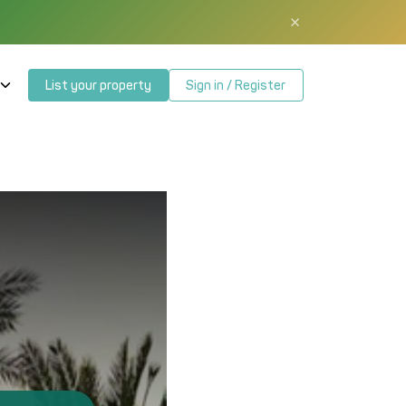
×
List your property
Sign in / Register