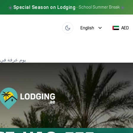
☀️
☀️
Special Season on Lodging
—
School Summer Break
English
AED
يوم عرفة في 