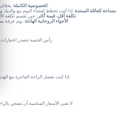
بخلاف الفنادق والمنتجعات، الاستراحة الخاصة تعطيك حرية تامة. تتحكم بجدول يومك، الأنشطة، الطعام، وحتى الأوقات التي تريد فيها الهدوء والتأمل.
الخصوصية الكاملة:
إذا كنت تخطط لقضاء اليوم مع والديك وإخوتك وأطفالك، الاستراحة توفر مساحات واسعة تكفي الجميع بدون الشعور بالازدحام — بعكس الفنادق حيث الغرف ضيقة والأسعار مضاعفة.
مساحة للعائلة الممتدة:
حين تقسم تكلفة الاستراحة على عدد أفراد العائلة، ستجد أن السعر للشخص الواحد أقل بكثير من فندق تقليدي — مع مميزات أفضل مثل المسبح والمطبخ الكامل.
تكلفة أقل، قيمة أكثر:
يوم عرفة يستحق هدوءاً وتركيزاً. الاستراحات الخاصة توفر بيئة هادئة بعيداً عن الموسيقى والضوضاء، مما يتيح لك قضاء الوقت في الدعاء والتأمل والقراءة.
الأجواء الروحانية الهادئة:
رأس الخيمة تتصدر اختيارات الزوار الذين يبحثون عن هدوء حقيقي. المناظر الطبيعية الخلابة، الجبال، والشواطئ الهادئة توفر جواً رائعاً للتأمل والتفكر في هذا اليوم المبارك.
إذا كنت تفضل الراحة الفاخرة مع الهدوء، أبو ظبي توفر استراحات مميزة تجمع بين الحداثة والتصميم الفاخر. يمكنك الاستمتاع بمسبح دافئ، مطبخ عصري، ومساحات معيشة واسعة.
لا تعني الأسعار المناسبة أن تضحي بالراحة. الشارقة توفر استراحات عالية الجودة بأسعار معقولة أكثر — مثالية إذا كنت تريد قيمة أفضل دون دفع سعر إضافي للاسم أو الموقع الفاخر.