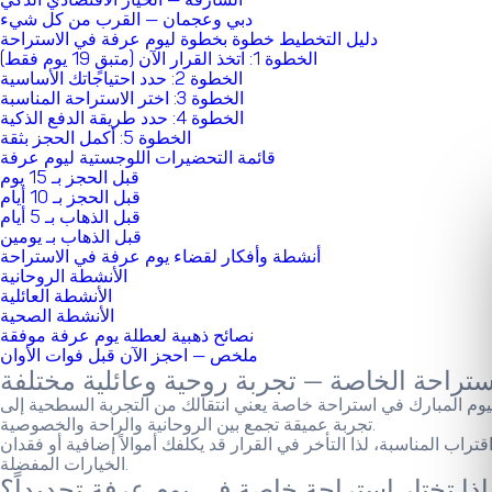
دبي وعجمان — القرب من كل شيء
دليل التخطيط خطوة بخطوة ليوم عرفة في الاستراحة
الخطوة 1: اتخذ القرار الآن (متبقٍ 19 يوم فقط)
الخطوة 2: حدد احتياجاتك الأساسية
الخطوة 3: اختر الاستراحة المناسبة
الخطوة 4: حدد طريقة الدفع الذكية
الخطوة 5: أكمل الحجز بثقة
قائمة التحضيرات اللوجستية ليوم عرفة
قبل الحجز بـ 15 يوم
قبل الحجز بـ 10 أيام
قبل الذهاب بـ 5 أيام
قبل الذهاب بـ يومين
أنشطة وأفكار لقضاء يوم عرفة في الاستراحة
الأنشطة الروحانية
الأنشطة العائلية
الأنشطة الصحية
نصائح ذهبية لعطلة يوم عرفة موفقة
ملخص — احجز الآن قبل فوات الأوان
ستراحة الخاصة — تجربة روحية وعائلية مختلفة
اليوم المبارك في استراحة خاصة يعني انتقالك من التجربة السطحية إلى
تجربة عميقة تجمع بين الروحانية والراحة والخصوصية.
ة (26 مايو 2026)، لديك 19 يوماً فقط متبقياً للحجز — وهذا وقت حرج جداً. الأسعار متوقعة أن ترتفع بنسبة 35% مع اقتراب المناسبة، لذا التأخر في القرار قد يكلفك أموالاً إضافية أو فقدان
الخيارات المفضلة.
اذا تختار استراحة خاصة في يوم عرفة تحديداً؟