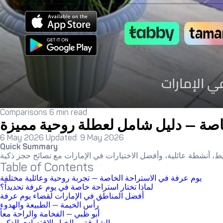
Comparisons
6 min read
اصة — دليل شامل لعطلة روحية مميزة
6 May 2026
Updated: 9 May 2026
Quick Summary
Table of Contents
يوم عرفة في الاستراحة الخاصة — تجربة روحية وعائلية مختلفة
لماذا تختار استراحة خاصة في يوم عرفة تحديداً؟
أفضل المناطق في الإمارات لقضاء يوم عرفة
رأس الخيمة — الطبيعة والهدوء
أبو ظبي — الفخامة والراحة معاً
الشارقة — الخيار الاقتصادي الذكي