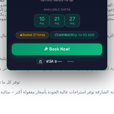
AVAILABLE DATES
10
21
27
Aug
Aug
Aug
💰
Up to 50 AED
CASHBACK
🔥
Booked 27 times
🎉 Book Now!
التي تقدم إطلالات جبلية ساحرة وهدوءاً كاملاً — مثالية لقضاء يوم عرفة في تأمل وراحة نفسية.
|
|
|
tabby
tamara
توفر كل ما تحتاجه لعطلة مريحة وآمنة، مع الحفاظ على الأجواء الروحانية للمناسبة.