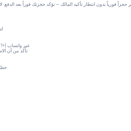
اش
اتصل بـ Lodging.ae عبر واتساب (+971565410311) إذا كان لديك أسئلة عن الاستراحة
تأكد من أن الاس
حضّر