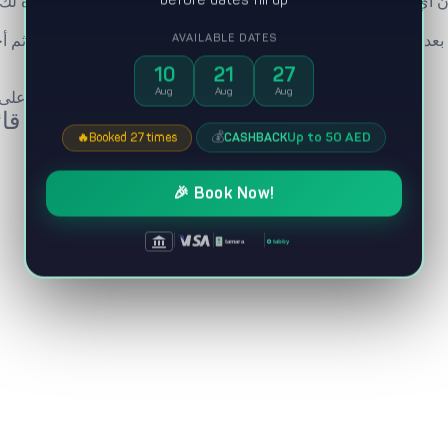
AVAILABLE DATES
10
21
27
Aug
Aug
Aug
السعر اللي تشوفه على الموقع هو السعر النهائي. لا توجد رسوم إضافية أو رسوم خدمة مختبئة.
قا
💰
Up to 50 AED
CASHBACK
🔥
Booked 27 times
🎉 Book Now!
|
|
|
tabby
tamara