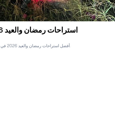
استراحات رمضان والعيد 2026 في الإمارات — دليل الحجز الذكي
أفضل استراحات رمضان والعيد 2026 في الإمارات: دليل شامل للاختيار، الأسعار، والحجز المبكر مع نصائح عملية.