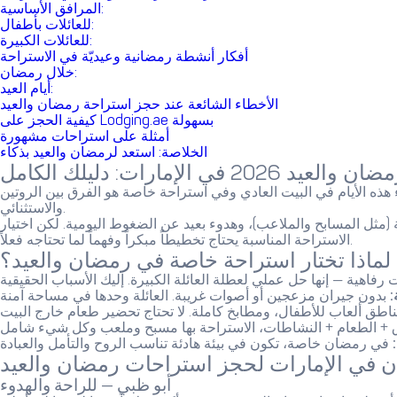
المرافق الأساسية:
للعائلات بأطفال:
للعائلات الكبيرة:
أفكار أنشطة رمضانية وعيديّة في الاستراحة
خلال رمضان:
أيام العيد:
الأخطاء الشائعة عند حجز استراحة رمضان والعيد
كيفية الحجز على Lodging.ae بسهولة
أمثلة على استراحات مشهورة
الخلاصة: استعد لرمضان والعيد بذكاء
2 في الإمارات: دليلك الكامل
 هذه الأيام في البيت العادي وفي استراحة خاصة هو الفرق بين الروتين
والاستثنائي.
 (مثل المسابح والملاعب)، وهدوء بعيد عن الضغوط اليومية. لكن اختيار
الاستراحة المناسبة يحتاج تخطيطاً مبكراً وفهماً لما تحتاجه فعلاً.
لماذا تختار استراحة خاصة في رمضان والعيد؟
:
 في الإمارات لحجز استراحات رمضان والعيد
أبو ظبي — للراحة والهدوء