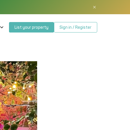
×
List your property
Sign in / Register