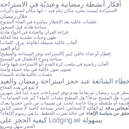
أفكار أنشطة رمضانية وعيديّة في الاستراحة
الاستراحة ليست مجرد مكان تنام فيه — إنها مكان لصنع ذكريات:
خلال رمضان:
جلسات عائلية بعد الإفطار مباشرة في الفناء المفتوح
سباحة هادئة قبل السحور
قراءة القرآن والعبادة في أجواء هادئة
طهي وجبات تقليدية معاً كعائلة
ألعاب عائلية بسيطة (طاولة، ورق، كلمات)
أيام العيد:
إفطار أو غداء عائلي كبير (الاستراحة توفر المساحة والمطبخ)
سباحة ومرح للأطفال في المسبح
ألعاب رياضية في ملعب كرة القدم (لو الاستراحة فيها واحد)
تصوير صور عائلية في بيئة جميلة وآمنة
جلسات عائلية هادئة بالمساء
خطاء الشائعة عند حجز استراحة رمضان والعيد
لا تقع في هذه الفخاخ:
. هل المسبح مدفأ؟ هل المطبخ معدات كاملة؟ كم عدد الحمامات؟
شخاص بدقة:
حقق من سياسة الإلغاء:
في حالة تغيرت الخطط، ما هي رسوم الإلغاء؟
كيفية الحجز على Lodging.ae بسهولة
الحجز سهل وسريع: