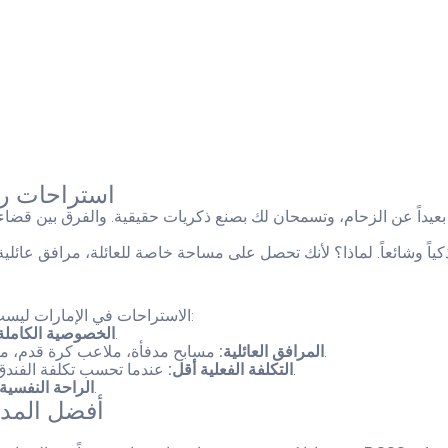
استراحات رمضان والعيد 026
ة بعيداً عن الزحام، وتسمحان لك بصنع ذكريات حقيقية. والفرق بين قضاء
ياً وشائعاً. لماذا؟ لأنك تحصل على مساحة خاصة للعائلة، مرافق عائلية
الاستراحات في الإمارات ليست رفاهية — إنها حل عملي لعطلة العائلة الكبيرة. إليك الأسباب الحقيقية:
بدون جيران مزعجين أو أصوات غريبة. العائلة وحدها في مساحة آمنة.
الخصوصية الكاملة
مسابح مدفأة، ملاعب كرة قدم، مناطق ألعاب للأطفال، ومطابخ كاملة. لا تحتاج تحضير طعام خارج البيت.
المرافق العائلية:
عندما تحسب تكلفة الفندق + الطعام + النشاطات، الاستراحة بها مسبح وملعب وكل شيء شامل.
التكلفة الفعلية أقل:
في رمضان خاصة، تكون في بيئة هادئة تناسب الروح والتأمل والعبادة.
الراحة النفسية:
أفضل المدن