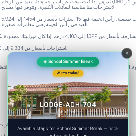
الاستراحات هنا مناسبة للعائلات الكبيرة، وتتوفر فيها مسابح مدفأة (مهمة في رمضان عندما تكون أيام البرد)، ومطابخ معدة بالكامل.
العيد في رأس الخيمة يعني مغامرات صغيرة مع الأطفال، رحلات سير بسيطة، وجو طبيعي يختلف عن المدن الكبرى.
9 استراحات بأسعار من 2,384 إلى 4,859 درهم. عجمان توازن جيد بين الهدوء والقرب من المدن الكبرى.
×
☀️ School Summer Break
🎉 It's today!
LODGE-ADH-704
Abu Dhabi
واحدة من أفضل مميزات الحجز على منصة lodging.ae أن لديك خيارات دفع مرنة جداً:
Available stays for School Summer Break — book
before dates fill up