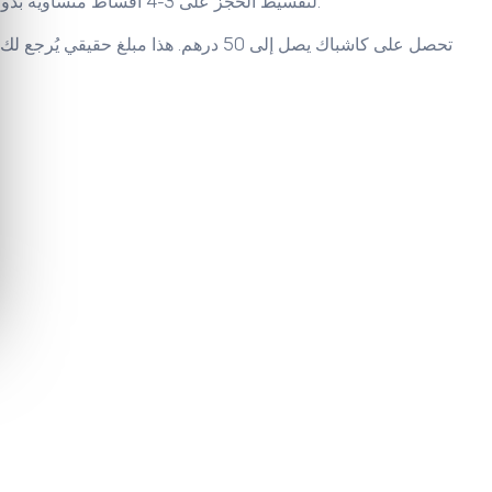
لتقسيط الحجز على 3-4 أقساط متساوية بدون أي فوائد إضافية. دافع الأقساط بشكل مريح، والاستراحة محجوزة لك.