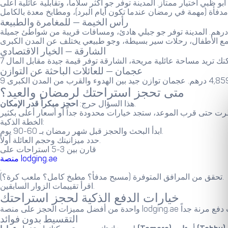
رأس الخيمة — للمغامرة والطبيعة
الشارقة — الخيار الاقتصادي
عجمان — للعائلات الباحثة عن التوازن
متى تحجز استراحتك لرمضان والعيد؟
.
هذا السؤال حرج:
احجز مبكراً قدر الإمكان
الخطة الذكية:
ابدأ البحث والحجز قبل شهر رمضان بـ 60-90 يوم.
حدد ميزانيتك وحجم العائلة أولاً.
قارن بين 3-5 استراحات على
منصة lodging.ae
.
تحقق من المرافق المتوفرة (مسبح مدفأ؟ مطبخ كامل؟ ملعب كرة؟).
اقرأ تقييمات الزوار السابقين.
خيارات الدفع الذكية لحجز استراحتك
التقسيط بدون فوائد