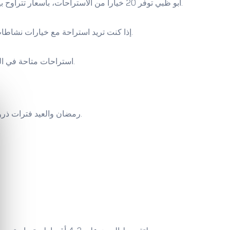
أبو ظبي توفر 20 خياراً من الاستراحات، بأسعار تتراوح بين 1 و 5,060 درهم. إذا كنت تبحث عن استراحة هادئة بعيداً من الزحام، أبو ظبي اختيار ممتاز. المدينة توفر جو أكثر سلاماً، وتقابلية عائلية أعلى.
إذا كنت تريد استراحة مع خيارات نشاطات طبيعية، رأس الخيمة فيها 15 استراحة بأسعار من 1,454 إلى 5,924 درهم. المدينة توفر جو جبلي هادئ، ومسافات قريبة من شواطئ جميلة.
7 استراحات متاحة في الشارقة، بأسعار من 1,322 إلى 4,103 درهم. إذا كان ميزانيتك محدودة لكنك تريد مساحة عائلية مريحة، الشارقة توفر قيمة جيدة مقابل المال.
رمضان والعيد فترات ذروة. الاستراحات الجيدة بأسعار معقولة تُحجز قبل شهرين أو ثلاثة. إذا انتظرت حتى قرب الموعد، ستجد خيارات محدودة جداً أو أسعار أعلى بكثير.