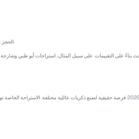
الحجز فوري — لا تحتاج تنتظر تأكيد من المالك. استراحتك محجوزة لك مباشرة.