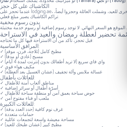
تابي (Tabby)
أو
تمارا (Tamara)
لو ميزانيتك محدودة، يمكنك استخدام
الكاشباك على كل حجز
عندما تحجز على lodging.ae، تحصل على كاشباك يصل إلى 50 درهم. هذا مبلغ حقيقي يُرجع لك بعد تأكيد الحجز. قد لا يبدو كثيراً، لكن إذا حجزت استراحة لرمضان ثم أخرى للعيد، وشملت العائلة وحجزوا أيضاً،
تراكم الكاشباك يصير مبلغ فعلي.
بدون رسوم مخفية
ئمة تحضير لعطلة رمضان والعيد في الاستراحة
قبل تحجز، تأكد من أن الاستراحة فيها كل ما تحتاجه:
المرافق الأساسية:
✓ مطبخ كامل (ثلاجة، فرن، موقد)
✓ مسبح (عادي أو مدفأ)
✓ واي فاي سريع (لا تريد أطفالك بدون إنترنت لمدة 4 أيام)
✓ مكيف هواء قوي
✓ غسالة ملابس وآلة تجفيف (عشان الغسيل بعد العطلة)
للعائلات بأطفال:
✓ مناطق ألعاب آمنة للأطفال
✓ أسرّة أطفال أو سرائر إضافية
✓ حوض سباحة بعمق آمن أو منطقة سباحة للأطفال
✓ ملعب أو فناء مفتوح آمن
للعائلات الكبيرة:
✓ غرف نوم كافية (حدد العدد بدقة)
✓ حمامات متعددة
✓ مساحة معيشة واسعة لتجمعات عائلية
✓ مطبخ كبير (عشان طبخك للعيد)