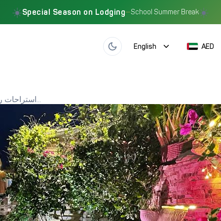
☀️
☀️
Special Season on Lodging
—
School Summer Break
English
AED
استراحات رمضان والعيد 2026 في الإمارات — دليل الحجز الذ...