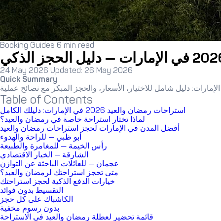
Booking Guides
6 min read
24 May 2026
Updated: 26 May 2026
Quick Summary
Table of Contents
استراحات رمضان والعيد 2026 في الإمارات: دليلك الكامل
لماذا تختار استراحة خاصة في رمضان والعيد؟
أفضل المدن في الإمارات لحجز استراحات رمضان والعيد
أبو ظبي — للراحة والهدوء
رأس الخيمة — للمغامرة والطبيعة
الشارقة — الخيار الاقتصادي
عجمان — للعائلات الباحثة عن التوازن
متى تحجز استراحتك لرمضان والعيد؟
خيارات الدفع الذكية لحجز استراحتك
التقسيط بدون فوائد
الكاشباك على كل حجز
بدون رسوم مخفية
قائمة تحضير لعطلة رمضان والعيد في الاستراحة