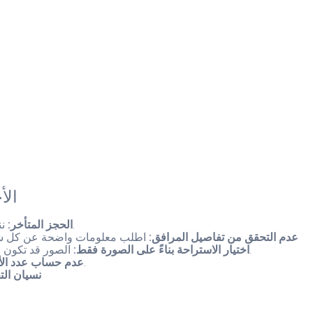
الأ
ننتظر قرب رمضان ثم نفاجأ بعدم توفر استراحات جيدة. ابدأ قبل شهرين.
الحجز المتأخر:
عدم التحقق من تفاصيل المرافق:
اطلب معلومات واضحة عن كل شيء
الصور قد تكون قديمة أو ملتقطة بزوايا خاصة. ابحث عن تقييمات من ناس حجزوا بعدك.
اختيار الاستراحة بناءً على الصورة فقط:
لو العائلة 8 أشخاص، احجز مساحة كافية. لا تحشر الناس.
عدم حساب عدد الأ
نسيان الت