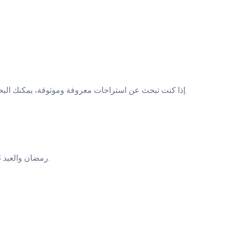
إذا كنت تبحث عن استراحات معروفة وموثوقة، يمكنك البحث بناءً على التقييمات. على سبيل المثال، استراحات أبو ظبي وشارجة وراس الخيمة لديها خيارات متنوعة بتقييمات عالية من الزوار السابقين.
رمضان والعيد 2026 فرصة حقيقية لصنع ذكريات عائلية مختلفة. الاستراحة الخاصة توفر لك المساحة والمرافق والخصوصية التي لن تجدها في أي مكان آخر.