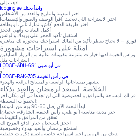
اذهب إلى
lodging.ae وابدأ بحثك
اختر المدينة والتاريخ والعدد من الأشخاص
اختر الاستراحة اللي تعجبك (اقرأ الوصف والصور والتقييمات)
اختر طريقة الدفع: كاش، تمارا، تابي، أو بطاقة
أكمل البيانات وأنهي الحجز
استقبل تأكيد الحجز على بريدك والواتس
أمثلة على استراحات مشهورة
استراحات مثل
LODGE-ADH-681 في أبو ظبي
أو
LODGE-RAK-735 في رأس الخيمة
تشتهر بمساحاتها الواسعة والمسابح الرائعة والهدوء.
الخلاصة: استعد لرمضان والعيد بذكاء
الخطوات البسيطة:
ابدأ البحث الآن (قبل 60-90 يوم من الموعد)
اختر مدينة مناسبة (أبو ظبي، رأس الخيمة، الشارقة، عجمان)
تحقق من المرافق والتقييمات
احجز باستخدام خيار الدفع المريح لك
استمتع برمضان والعيد بهدوء وخصوصية
دعك من الروتين. اختر استراحة خاصة واصنع ذكريات حقيقية.