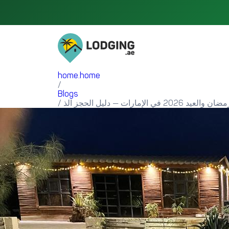
home.home
/
Blogs
/