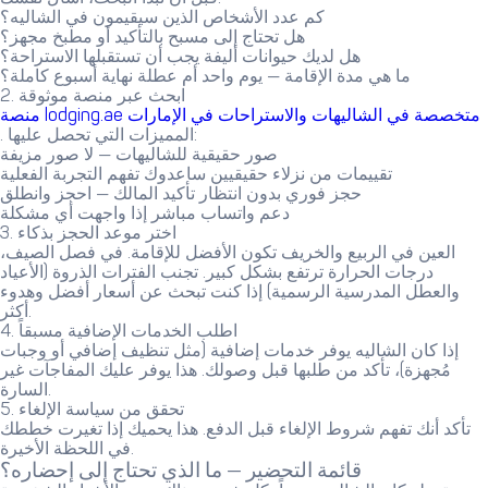
كم عدد الأشخاص الذين سيقيمون في الشاليه؟
هل تحتاج إلى مسبح بالتأكيد أو مطبخ مجهز؟
هل لديك حيوانات أليفة يجب أن تستقبلها الاستراحة؟
ما هي مدة الإقامة — يوم واحد أم عطلة نهاية أسبوع كاملة؟
2. ابحث عبر منصة موثوقة
منصة lodging.ae متخصصة في الشاليهات والاستراحات في الإمارات
. المميزات التي تحصل عليها:
صور حقيقية للشاليهات — لا صور مزيفة
تقييمات من نزلاء حقيقيين ساعدوك تفهم التجربة الفعلية
حجز فوري بدون انتظار تأكيد المالك — احجز وانطلق
دعم واتساب مباشر إذا واجهت أي مشكلة
3. اختر موعد الحجز بذكاء
العين في الربيع والخريف تكون الأفضل للإقامة. في فصل الصيف،
درجات الحرارة ترتفع بشكل كبير. تجنب الفترات الذروة (الأعياد
والعطل المدرسية الرسمية) إذا كنت تبحث عن أسعار أفضل وهدوء
أكثر.
4. اطلب الخدمات الإضافية مسبقاً
إذا كان الشاليه يوفر خدمات إضافية (مثل تنظيف إضافي أو وجبات
مُجهزة)، تأكد من طلبها قبل وصولك. هذا يوفر عليك المفاجآت غير
السارة.
5. تحقق من سياسة الإلغاء
تأكد أنك تفهم شروط الإلغاء قبل الدفع. هذا يحميك إذا تغيرت خططك
في اللحظة الأخيرة.
قائمة التحضير — ما الذي تحتاج إلى إحضاره؟