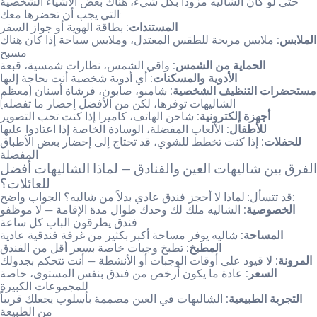
حتى لو كان الشاليه مزوداً بكل شيء، هناك بعض الأشياء الشخصية
التي يجب أن تحضرها معك:
المستندات:
بطاقة الهوية أو جواز السفر
الملابس:
ملابس مريحة للطقس المعتدل، وملابس سباحة إذا كان هناك
مسبح
الحماية من الشمس:
واقي الشمس، نظارات شمسية، قبعة
الأدوية والمسكنات:
أي أدوية شخصية أنت بحاجة إليها
مستحضرات التنظيف الشخصية:
شامبو، صابون، فرشاة أسنان (معظم
الشاليهات توفرها، لكن من الأفضل إحضار ما تفضله)
أجهزة إلكترونية:
شاحن الهاتف، كاميرا إذا كنت تحب التصوير
للأطفال:
الألعاب المفضلة، الوسادة الخاصة إذا اعتادوا عليها
للحفلات:
إذا كنت تخطط للشوي، قد تحتاج إلى إحضار بعض الأطباق
المفضلة
الفرق بين شاليهات العين والفنادق — لماذا الشاليهات أفضل
للعائلات؟
قد تتسأل: لماذا لا أحجز فندق عادي بدلاً من شاليه؟ الجواب واضح:
الخصوصية:
الشاليه ملك لك وحدك طوال مدة الإقامة — لا موظفو
فندق يطرقون الباب كل ساعة
المساحة:
شاليه يوفر مساحة أكبر بكثير من غرفة فندقية عادية
المطبخ:
تطبخ وجبات خاصة بسعر أقل من الفندق
المرونة:
لا قيود على أوقات الوجبات أو الأنشطة — أنت تتحكم بجدولك
السعر:
عادة ما يكون أرخص من فندق بنفس المستوى، خاصة
للمجموعات الكبيرة
التجربة الطبيعية:
الشاليهات في العين مصممة بأسلوب يجعلك قريباً
من الطبيعة