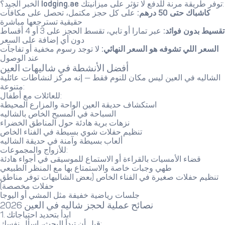
توفر طريقة مرنة للدفع لا تؤثر على ميزانيتك:
lodging.ae
الخبر الجيد؟
كاشباك حتى 50 درهم:
على كل حجز مكتمل، تحصل على مكافآت
حقيقية تسترجعها مباشرة
تقسيط بدون فوائد:
عبر تمارا أو تابي، تقسط الحجز على 3 أو 4 أقساط
دون أي إضافة على السعر
السعر اللي تشوفه هو السعر النهائي:
لا توجد رسوم مخفية أو تفاجآت
عند الوصول
أفضل الأنشطة في شاليهات العين
الشاليه في العين ليس مكان للنوم فقط — إنه مركز لنشاطات عائلية
متنوعة:
للعائلات مع أطفال:
استكشاف حديقة العين الواحة والمزارع المحيطة
السباحة في المسبح الخاص بالشاليه
نزهات برية هادئة حول المناطق الخضراء
تنظيم حفلات شوي بسيطة في الفناء الخاص
ألعاب بسيطة وآمنة في حديقة الشاليه
للأزواج والمجموعات:
قضاء الأمسيات بالقراءة أو الاستماع للموسيقى في أجواء هادئة
طهي وجبات خاصة والاستمتاع بها مع المنظر الطبيعي
تنظيم حفلات صغيرة في الفناء الخاص (بعض الشاليهات توفر مناطق
حفلات مخصصة)
جلسات رياضية خفيفة مثل المشي أو اليوجا
نصائح عملية لحجز شاليه في العين 2026
1. ابدأ بتحديد احتياجاتك
قبل أن تبدأ البحث، اسأل نفسك: