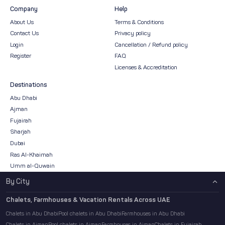
Company
Help
About Us
Terms & Conditions
Contact Us
Privacy policy
Login
Cancellation / Refund policy
Register
FAQ
Licenses & Accreditation
Destinations
Abu Dhabi
Ajman
Fujairah
Sharjah
Dubai
Ras Al-Khaimah
Umm al-Quwain
By City
Chalets, Farmhouses & Vacation Rentals Across UAE
Chalets in Abu Dhabi
Pool chalets in Abu Dhabi
Farmhouses in Abu Dhabi
Chalets in Ajman
Pool chalets in Ajman
Farmhouses in Ajman
Chalets in Fujairah