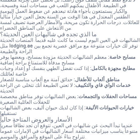
في الطبيعة. الأطفال يمكنهم اللعب في مساحات آمنة وفسيحة،
والكبار يستمتعون بأجواء هادئة تبعدهم عن ضغوط العمل اليومية.
الطقس المعتدل في هذا الوقت من السنة يجعل العين خياراً مثالياً
للعائلات. درجات الحرارة تكون مريحة، والأمطار العرضية تضيف لمسة
من الانتعاش على المناطق الخضراء.
ما الذي تجده في شاليهات العين الحديثة؟
الشاليهات في العين اليوم ليست ما كانت عليه قديماً. المنصات الحديثة
توفر لك خيارات متنوعة مع مرافق عصرية تجمع بين
lodging.ae
مثل
الراحة والطبيعة:
مسابح خاصة:
معظم الشاليهات الحديثة مزودة بمسابح، وبعضها يوفر
مسابح مدفأة للاستمتاع براحة إضافية
مطابخ مجهزة بالكامل:
إذا كنت تفضل الطهي بنفسك أو إعداد وجبات
خاصة لعائلتك
مناطق ألعاب للأطفال:
حدائق آمنة مع ألعاب مناسبة للصغار
خدمات الواي فاي والتكييف:
لا تعني الطبيعة أنك تتخلى عن الراحة
الحديثة
مساحات الحفلات والتجمعات:
بعض الشاليهات توفر مناطق مخصصة
للحفلات العائلية الصغيرة
خيارات الحيوانات الأليفة:
إذا كان لديك حيوان أليف، بعض الشاليهات
تستقبلها
الأسعار والعروض المتاحة حالياً
عندما تبدأ البحث عن شاليهات في العين، تتوقع أن تجد نطاقاً سعرياً
متنوعاً يناسب ميزانيات مختلفة. أسعار الشاليهات في الإمارات عموماً
تتراوح بناءً على الموقع والمرافق والموسم.