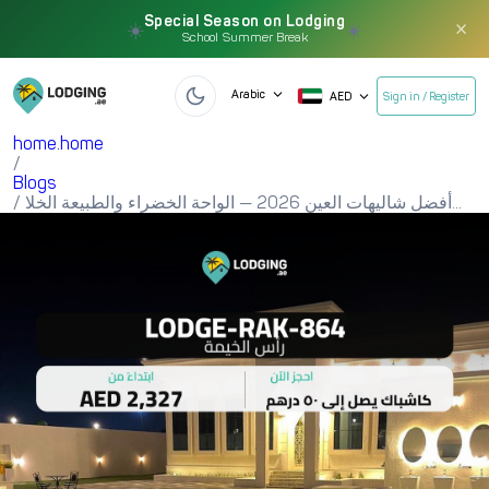
Special Season on Lodging
×
☀️
☀️
School Summer Break
Arabic
AED
Sign in / Register
home.home
/
Blogs
أفضل شاليهات العين 2026 — الواحة الخضراء والطبيعة الخلا...
/