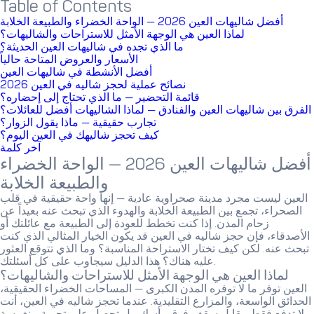
Table of Contents
أفضل شاليهات العين 2026 — الواحة الخضراء والطبيعة الخلابة
لماذا العين هي الوجهة الأمثل للاستراحات والشاليهات؟
ما الذي تجده في شاليهات العين الحديثة؟
الأسعار والعروض المتاحة حالياً
أفضل الأنشطة في شاليهات العين
نصائح عملية لحجز شاليه في العين 2026
قائمة التحضير — ما الذي تحتاج إلى إحضاره؟
الفرق بين شاليهات العين والفنادق — لماذا الشاليهات أفضل للعائلات؟
تجارب حقيقية — ماذا يقول الزوار؟
كيف تحجز شاليهك في العين اليوم؟
آخر كلمة
أفضل شاليهات العين 2026 — الواحة الخضراء
والطبيعة الخلابة
العين ليست مجرد مدينة صحراوية عادية — إنها واحة حقيقية في قلب
الصحراء، تجمع بين الطبيعة الخلابة والهدوء الذي تبحث عنه بعيداً عن
زحام المدن. إذا كنت تخطط للعودة إلى الطبيعة مع عائلتك أو
الأصدقاء، فإن حجز شاليه في العين قد يكون الخيار المثالي الذي كنت
تبحث عنه. لكن كيف تختار الاستراحة المناسبة؟ وما الذي تتوقع العثور
عليه هناك؟ هذا الدليل سيجاوب على كل أسئلتك.
لماذا العين هي الوجهة الأمثل للاستراحات والشاليهات؟
العين توفر ما لا توفره المدن الكبرى — المساحات الخضراء الحقيقية،
الحدائق الواسعة، والمزارع التقليدية. عندما تحجز شاليه في العين، أنت
لا تدفع فقط مقابل سقف فوق رأسك، بل تحصل على تجربة منغمسة